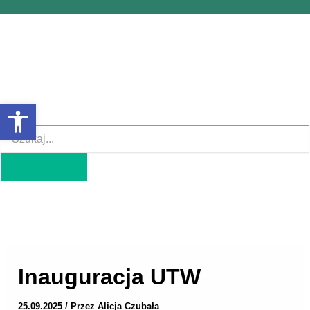
Przejdź
do
treści
Otwórz pasek narzędzi
Inauguracja UTW
25.09.2025
/ Przez
Alicja Czubała