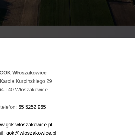
GOK Włoszakowice
 Karola Kurpińskiego 29
64-140 Włoszakowice
telefon:
65 5252 965
w.gok.wloszakowice.pl
il:
gok@wloszakowice.pl