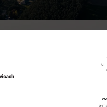
ul.
ww
e-ma